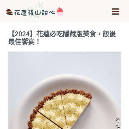
跳
Main
至
Men
主
要
【2024】花蓮必吃隱藏版美食，飯後
內
最佳饗宴！
容