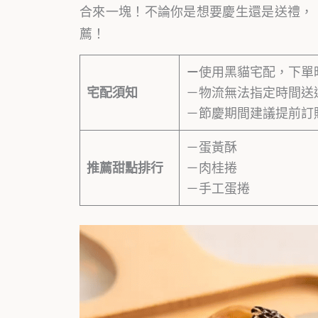
合來一塊！不論你是想要慶生還是送禮，
薦！
－
使用黑貓宅配，下單
宅配須知
－物流無法指定時間送
－節慶期間建議提前訂
－蛋黃酥
推薦甜點排行
－肉桂捲
－手工蛋捲