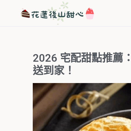
跳
至
主
要
內
容
2026 宅配甜點推薦
送到家！