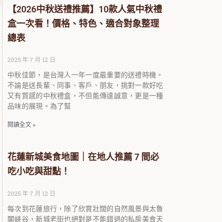
【2026中秋送禮推薦】10款人氣中秋禮
盒一次看！價格、特色、適合對象整理
總表
2025 年 7 月 12 日
中秋佳節，是台灣人一年一度最重要的送禮時機。
不論是送長輩、同事、客戶、朋友，挑對一款好吃
又有質感的中秋禮盒，不但能傳達誠意，更是一種
品味的展現。為了幫
閱讀全文 »
花蓮新城美食地圖｜在地人推薦 7 間必
吃小吃與甜點！
2025 年 7 月 12 日
每次到花蓮旅行，除了欣賞壯闊的自然風景與太魯
閣峽谷，新城老街也絕對是不能錯過的私房美食天