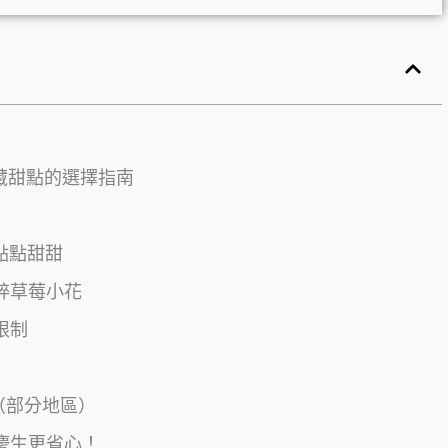
冷藏甜點的選擇指南
n 點點甜甜
粹草莓小花
限制
（部分地區）
慶生更省心！