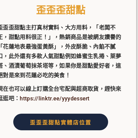
歪歪歪甜點
歪歪歪甜點主打真材實料、大方用料，「老闆不
正，甜點用料很正！」，熱銷商品是被網友讚譽的
「花蓮地表最強蛋黃酥」，外皮酥脆、內餡不膩
口，此外還有多款人氣甜點例如蜂蜜生乳捲、萊夢
塔、酒漬葡萄抹茶塔等，如果你是甜點愛好者，這
絕對是來到花蓮必吃的美食！
現在也可以線上訂購全台宅配與超商取貨，趕快來
逛逛吧：
https://linktr.ee/yyydessert
歪歪歪甜點實體店位置