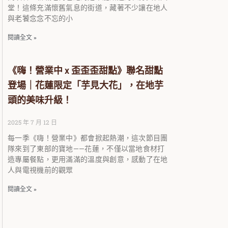
堂！這條充滿懷舊氣息的街道，藏著不少讓在地人
與老饕念念不忘的小
閱讀全文 »
《嗨！營業中 x 歪歪歪甜點》聯名甜點
登場｜花蓮限定「芋見大花」，在地芋
頭的美味升級！
2025 年 7 月 12 日
每一季《嗨！營業中》都會掀起熱潮，這次節目團
隊來到了東部的寶地——花蓮，不僅以當地食材打
造專屬餐點，更用滿滿的溫度與創意，感動了在地
人與電視機前的觀眾
閱讀全文 »