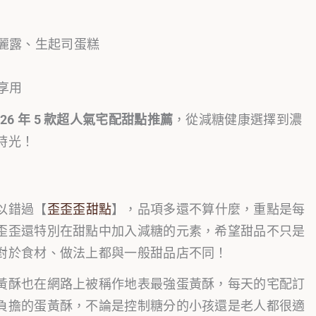
麗露、生起司蛋糕
享用
026 年 5 款超人氣宅配甜點推薦
，從減糖健康選擇到濃
時光！
以錯過【
歪歪歪甜點
】，品項多還不算什麼，重點是每
歪歪還特別在甜點中加入減糖的元素，希望甜品不只是
對於食材、做法上都與一般甜品店不同！
黃酥也在網路上被稱作地表最強蛋黃酥，每天的宅配訂
負擔的蛋黃酥，不論是控制糖分的小孩還是老人都很適