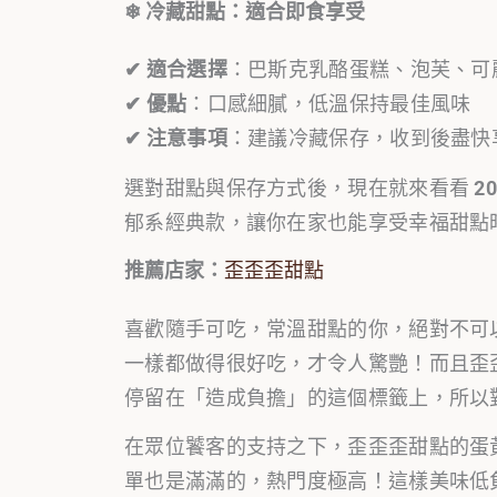
❄ 冷藏甜點：適合即食享受
✔ 適合選擇
：巴斯克乳酪蛋糕、泡芙、可
✔ 優點
：口感細膩，低溫保持最佳風味
✔ 注意事項
：建議冷藏保存，收到後盡快
選對甜點與保存方式後，現在就來看看
2
郁系經典款，讓你在家也能享受幸福甜點
推薦店家：
歪歪歪甜點
喜歡隨手可吃，常溫甜點的你，絕對不可
一樣都做得很好吃，才令人驚艷！而且歪
停留在「造成負擔」的這個標籤上，所以
在眾位饕客的支持之下，歪歪歪甜點的蛋
單也是滿滿的，熱門度極高！這樣美味低