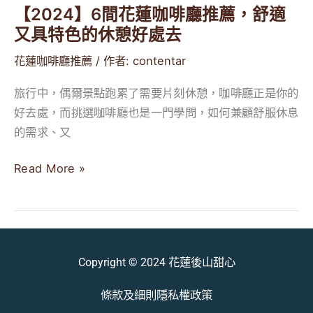
舒
【2024】6間花蓮咖啡廳推薦，舒適
適
又具特色的休憩好處去
又
具
花蓮咖啡廳推薦
/ 作者:
contentar
特
旅行中，偶爾景點跑累了需要片刻休憩，咖啡廳正是你的
色
好去處，而挑選咖啡廳也是一門學問，如何兼顧舒服休息
的
的需求、又
休
憩
Read More »
好
處
去
Copyright © 2024 花蓮後山甜心
條款及細則
隱私權政策