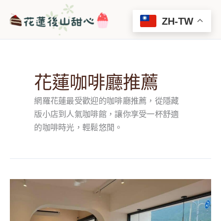
跳
Main
至
ZH-TW
Men
主
要
內
容
花蓮咖啡廳推薦
網羅花蓮最受歡迎的咖啡廳推薦，從隱藏
版小店到人氣咖啡館，讓你享受一杯舒適
的咖啡時光，輕鬆悠閒。
花
蓮
咖