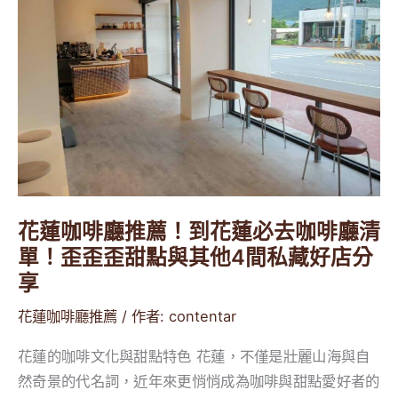
啡
廳
推
薦！
到
花
蓮
必
去
花蓮咖啡廳推薦！到花蓮必去咖啡廳清
咖
單！歪歪歪甜點與其他4間私藏好店分
啡
享
廳
清
花蓮咖啡廳推薦
/ 作者:
contentar
單！
花蓮的咖啡文化與甜點特色 花蓮，不僅是壯麗山海與自
歪
然奇景的代名詞，近年來更悄悄成為咖啡與甜點愛好者的
歪