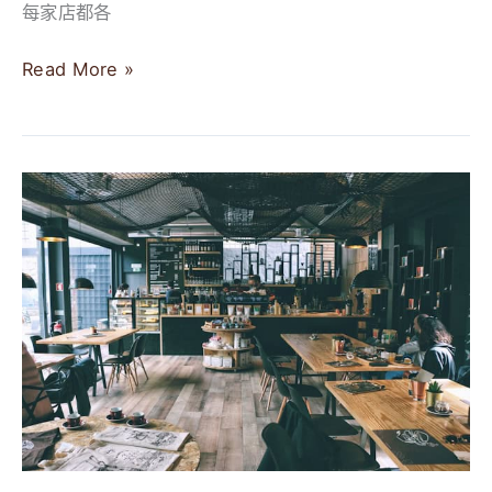
每家店都各
Read More »
【2024】
6
間
花
蓮
咖
啡
廳
推
薦，