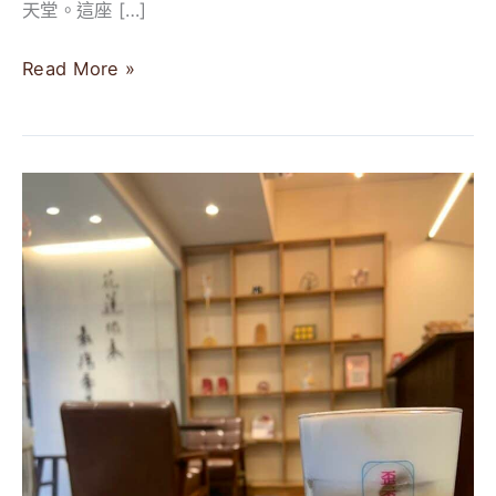
天堂。這座 […]
歪
甜
Read More »
點
與
其
他
【2024】
4
花
間
蓮
私
市
藏
咖
好
啡
店
廳
分
Top
享
5
精