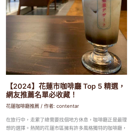
選，
網
友
推
薦
名
單
必
收
藏！
【2024】花蓮市咖啡廳 Top 5 精選，
網友推薦名單必收藏！
花蓮咖啡廳推薦
/ 作者:
contentar
在旅行中，走累了總需要找個地方休息，咖啡廳正是最理
想的選擇。熱鬧的花蓮市區擁有許多風格獨特的咖啡廳，