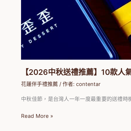
一
次
看！
價
格、
特
色、
適
【2026中秋送禮推薦】10款
合
對
花蓮伴手禮推薦
/ 作者:
contentar
象
中秋佳節，是台灣人一年一度最重要的送禮時機
整
理
Read More »
總
表