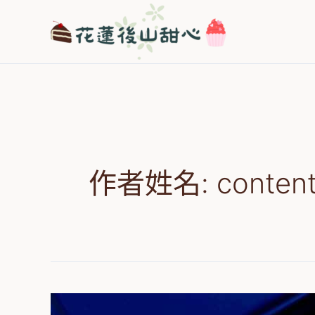
跳
至
主
要
內
容
作者姓名: content
【2026