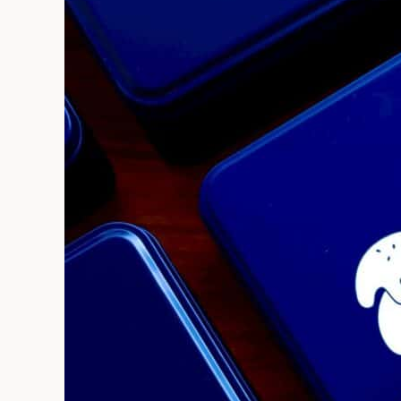
中
秋
送
禮
推
薦】
10
款
人
氣
中
秋
禮
盒