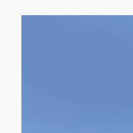
花
蓮
新
城
美
食
地
圖
｜
在
地
人
推