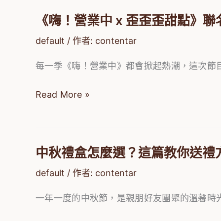
《嗨！營業中 x 歪歪歪甜點》
《嗨！
營
default
/ 作者:
contentar
業
每一季《嗨！營業中》都會掀起熱潮，這次節
中
x
Read More »
歪
歪
歪
甜
中秋禮盒怎麼選？這篇教你送禮
中
點》
秋
default
/ 作者:
contentar
聯
禮
名
一年一度的中秋節，是親朋好友團聚的溫馨時
盒
甜
怎
點