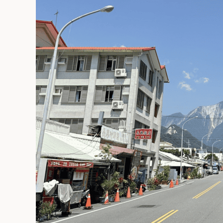
薦
7
間
必
吃
小
吃
與
甜
點！