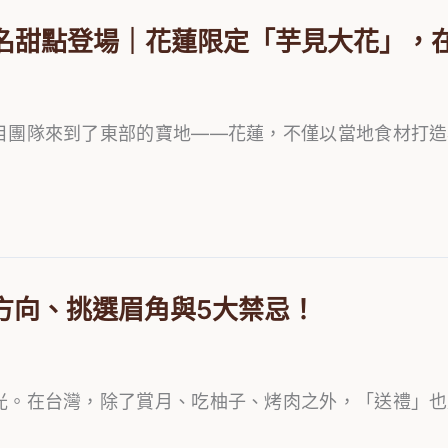
聯名甜點登場｜花蓮限定「芋見大花」，
目團隊來到了東部的寶地——花蓮，不僅以當地食材打造
方向、挑選眉角與5大禁忌！
光。在台灣，除了賞月、吃柚子、烤肉之外，「送禮」也