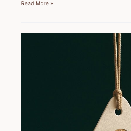
Read More »
麼
登
選？
場
這
｜
篇
花
端
教
蓮
午
你
限
禮
送
定
盒
禮
「芋
推
方
見
薦！
向、
大
企
挑
花」，
業
選
在
送
眉
地
禮
角
芋
別