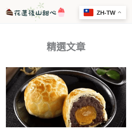
跳
Main
至
ZH-TW
Men
主
要
內
容
精選文章
頁
頁
頁
頁
頁
頁
面
面
面
面
面
面