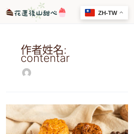
跳
Main
至
ZH-TW
Men
主
要
內
容
作者姓名:
contentar
【2024】
Top
7
花