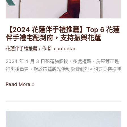
伴
手
禮
宅
【2024 花蓮伴手禮推薦】Top 6 花蓮
配
伴手禮宅配到府，支持振興花蓮
到
花蓮伴手禮推薦
/ 作者:
contentar
府，
支
2024 年 4 月 3 日花蓮強震後，多處道路、房屋等正進
持
行災後重建，對於花蓮觀光活動影響劇烈。想要支持振興
振
興
Read More »
花
蓮
【2024】
花