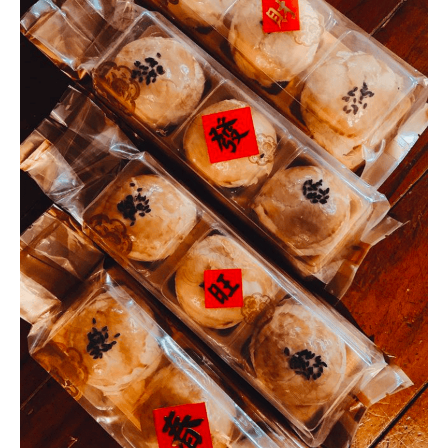
甜
點
首
選，
保
證
真
材
實
料
－
歪
歪
歪
甜
點