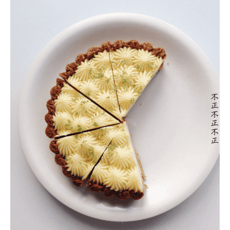
蓮
必
吃
隱
藏
版
美
食，
飯
後
最
佳
饗
宴！