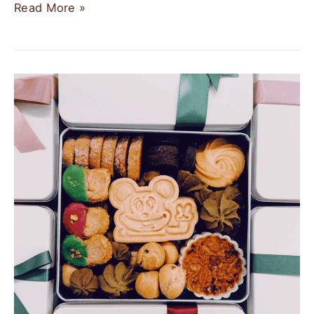
Read More »
【2024
花
蓮
伴
手
禮
推
薦】
Top
6
花
蓮