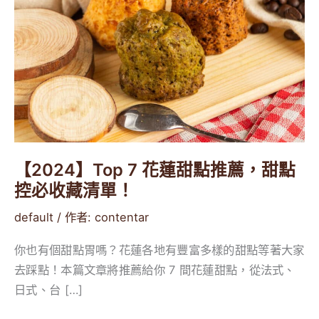
蓮
甜
點
推
薦，
甜
點
控
【2024】Top 7 花蓮甜點推薦，甜點
必
控必收藏清單！
收
default
/ 作者:
contentar
藏
清
你也有個甜點胃嗎？花蓮各地有豐富多樣的甜點等著大家
單！
去踩點！本篇文章將推薦給你 7 間花蓮甜點，從法式、
日式、台 […]